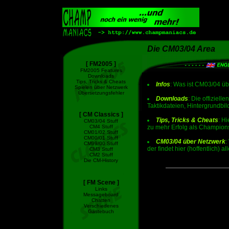
Die CM03/04 Area
[ FM2005 ]
FM2005 Features
Downloads
Tips, Tricks & Cheats
Infos
: Was ist CM03/04 üb
Spielen über Netzwerk
Übersetzungsfehler
Downloads
: Die offiziel
Taktikdateien, Hintergrundbil
[ CM Classics ]
Tips, Tricks & Cheats
: H
CM03/04 Stuff
CM4 Stuff
zu mehr Erfolg als Champions
CM01/02 Stuff
CM00/01 Stuff
CM03/04 über Netzwerk
:
CM99/00 Stuff
der findet hier (hoffentlich) 
CM3 Stuff
CM2 Stuff
Die CM-History
[ FM Scene ]
Links
Messageboard
Chatten
Verschiedenes
Gästebuch