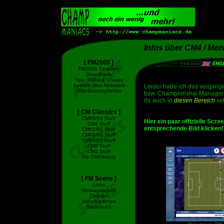
Infos über CM4 / Meis
[ FM2005 ]
FM2005 Features
Downloads
Tips, Tricks & Cheats
Spielen über Netzwerk
Leider habe ich das vergange
Übersetzungsfehler
bzw. Championship Manager 4
ihr auch in
diesen Bereich
seh
[ CM Classics ]
CM03/04 Stuff
Hier ein paar offizielle Scre
CM4 Stuff
entsprechende Bild klicken!
CM01/02 Stuff
CM00/01 Stuff
CM99/00 Stuff
CM3 Stuff
CM2 Stuff
Die CM-History
[ FM Scene ]
Links
Messageboard
Chatten
Verschiedenes
Gästebuch