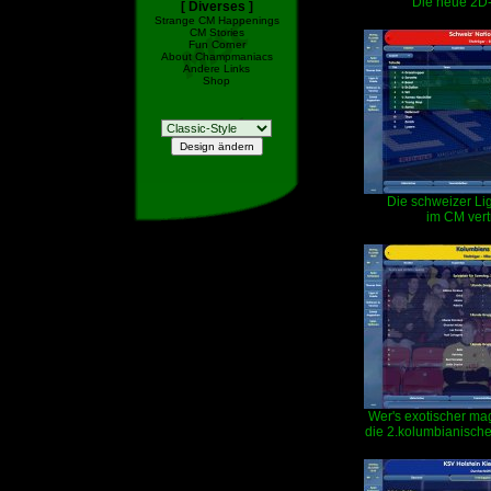
Die neue 2D-
[ Diverses ]
Strange CM Happenings
CM Stories
Fun Corner
About Champmaniacs
Andere Links
Shop
Die schweizer Lig
im CM vert
Wer's exotischer ma
die 2.kolumbianisch