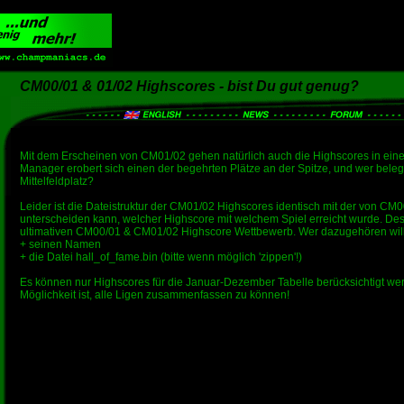
CM00/01 & 01/02 Highscores - bist Du gut genug?
Mit dem Erscheinen von CM01/02 gehen natürlich auch die Highscores in ein
Manager erobert sich einen der begehrten Plätze an der Spitze, und wer beleg
Mittelfeldplatz?
Leider ist die Dateistruktur der CM01/02 Highscores identisch mit der von CM00
unterscheiden kann, welcher Highscore mit welchem Spiel erreicht wurde. Desha
ultimativen CM00/01 & CM01/02 Highscore Wettbewerb. Wer dazugehören will
+ seinen Namen
+ die Datei hall_of_fame.bin (bitte wenn möglich 'zippen'!)
Es können nur Highscores für die Januar-Dezember Tabelle berücksichtigt wer
Möglichkeit ist, alle Ligen zusammenfassen zu können!
      Name                            Team           