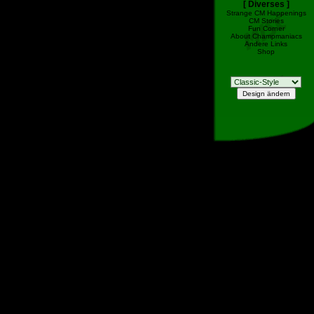
[ Diverses ]
Strange CM Happenings
CM Stories
Fun Corner
About Champmaniacs
Andere Links
Shop