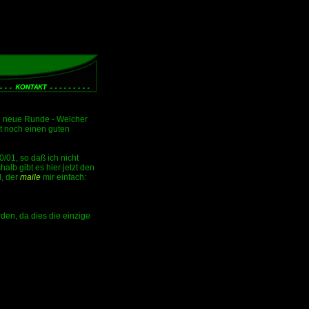
e neue Runde - Welcher
t noch einen guten
/01, so daß ich nicht
lb gibt es hier jetzt den
, der
maile
mir einfach:
den, da dies die einzige
           Punkte