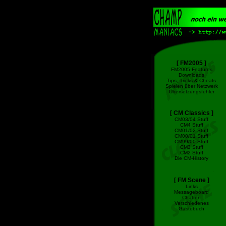
[ FM2005 ]
FM2005 Features
Downloads
Tips, Tricks & Cheats
Spielen über Netzwerk
Übersetzungsfehler
[ CM Classics ]
CM03/04 Stuff
CM4 Stuff
CM01/02 Stuff
CM00/01 Stuff
CM99/00 Stuff
CM3 Stuff
CM2 Stuff
Die CM-History
[ FM Scene ]
Links
Messageboard
Chatten
Verschiedenes
Gästebuch