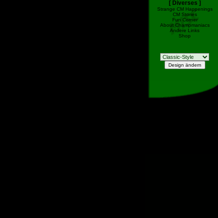
[ Diverses ]
Strange CM Happenings
CM Stories
Fun Corner
About Champmaniacs
Andere Links
Shop