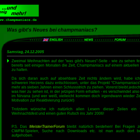
Was gibt's Neues bei champmaniacs?
Samstag, 24.12.2005
Zweimal Weihnachten auf der "was gibt's Neues"-Seite - wie zu sehen feh
bereits seit einigen Monaten die Zeit, Champmaniacs auf einem aktuellen
zu halten.
Da sich daran auch auf absehbare Zeit nichts ändern wird, habe ic
schweren Herzens dazu entschlossen, unter das Projekt "Champmaniacs
mehr als sieben Jahren einen Schlussstrich zu ziehen. Vorerst bleibt jedoch
was hier zu sehen ist, in der jetzigen Form erhalten - es verschwindet also
im Nirvana (und wer weiß, vielleicht kommen doch irgendwann wieder Ze
Motivation zur Reaktivierung zurück!)
Trotzdem wünsche ich natürlich allen Lesern dieser Zeilen ein 
Weihnachtsfest und einen guten Rutsch ins Jahr 2006!
P.S. Das
MeisterTrainerForum
bleibt natürlich bestehen! Bei Fragen 
CM/FM-Spielen, Suche nach Downloads etc. ist man auch dort be
aufgehoben.