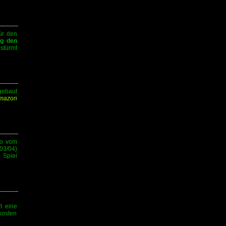
ür den
ag den
stürmt
ebaut
Amazon
mo vom
3/04)
 Spiel
t eine
kosten