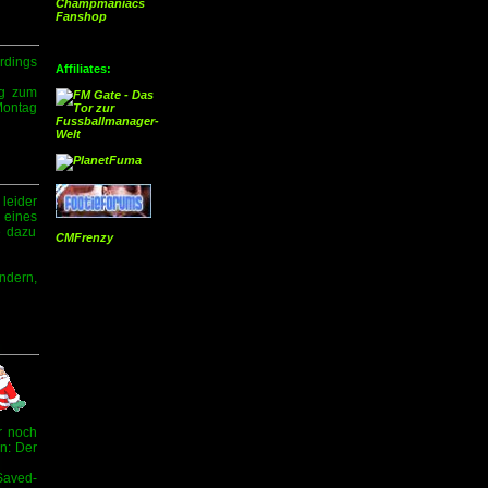
Champmaniacs
Fanshop
rdings
Affiliates:
ng zum
Montag
leider
 eines
e dazu
CMFrenzy
ndern,
r noch
en: Der
Saved-