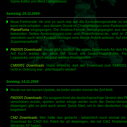
Game-Editor von Mind Compression.
Samstag, 20.11.2004
Neue Partnersite: Ab und zu auch mal auf die Konkurrenzprodukte zu s
kann nicht schaden - aus diesem Grund ist Champmaniacs eine Partnerscha
PlanetFuma
eingegangen. Die Anstoss-Fansite, hervorgegangen aus de
bekannten Seiten Anstossplayers.com und PlanetAnstoss.de, wird in Z
obendrein auch dem Football Manager eine kleine Rubrik widmen. Auf ein
Zusammenarbeit!
FM2005 Downloads:
Heute gibt's endlich die ersten Downloads für den F
Auf Euch warten der neue FM Scout, ein Saved-Game-Editor, Fac
Logopacks, und noch ein paar weitere Kleinigkeiten.
CM00/01 Downloads:
Habe entdeckt, daß der Download zum CM00/01
nicht in Ordnung war - jetzt klappt's wieder!
Sonntag, 14.11.2004
Heute nur ein kurzes Update, da leider wieder einmal die Zeit fehlt:
FM2005 Downloads:
Da ausgerechnet die deutschsprachige Version des 
verschoben wurde, spielen sicher einige weiter noch die Demo-Version
diejenigen gibt es jetzt auch einen Quick-Start, um in den deutschen Li
beginnen!
CM2 Downloads:
Wer hätte das gedacht - tatsächlich noch einmal ein
Download für CM2! Ein Patch für all diejenigen, die mit CM2 Probleme
Windows XP haben.