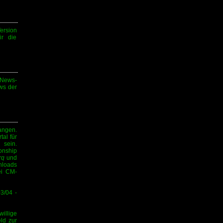
ersion
ir die
-News-
ews der
angen.
tal für
sein.
onship
rq
und
nloads
ei CM-
3/04 -
illige
ld zur