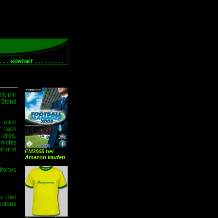
lt mir
 Stand
h mich
" nach
 alles,
 nichts
it und
FM2005 bei
Amazon kaufen
frohes
zu den
stens