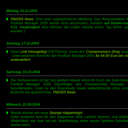
Montag, 01.11.2004
FM2005 News:
Eine eher ungewöhnliche Meldung: Das Releasedatum f
Football Manager 2005 wurde nicht verschoben, sondern
auf Donnerst
4.11. vorgezogen!
Also können die Läden bereits einen Tag früher ge
werden :)
Sonntag, 17.10.2004
Einen
Link hinzugefügt
(CM Frenzy), sowie den
Champmaniacs-Shop
ausg
- unter anderem könnt Ihr den Football Manager 2005
für 44,99 Euro bei 
vorbestellen!
Samstag, 16.10.2004
Die Demoversion ist da! Seit gestern Abend könnt Ihr Euch die Gold-De
Football Manager 2005 (Nachfolger des Championship Manager 0
herunterladen. Links zu den Downloads sowie weiterführende Infos zum
findet Ihr wie gewohnt hier:
FM2005 News
Mittwoch, 22.09.2004
Wieder einmal vier neue
Strange Happenings!
Unter anderem lernt Ihr den magischen Bilel Lahmar kennen, und erfahr
Möglichkeit, wie man mit der Verpflichtung eines neuen Spielers Gehalts
sparen kann.