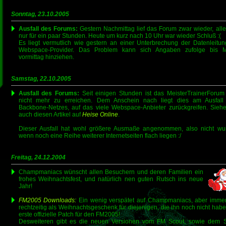
Sonntag, 23.10.2005
Ausfall des Forums:
Gestern Nachmittag lief das Forum zwar wieder, alle
nur für ein paar Stunden. Heute um kurz nach 10 Uhr war wieder Schluß :(
Es liegt vermutlich wie gestern an einer Unterbrechung der Datenleitu
Webspace-Provider. Das Problem kann sich Angaben zufolge bis 
vormittag hinziehen.
Samstag, 22.10.2005
Ausfall des Forums:
Seit einigen Stunden ist das MeisterTrainerForum 
nicht mehr zu erreichen. Dem Anschein nach liegt dies am Ausfall
Backbone-Netzes, auf das viele Webspace-Anbieter zurückgreifen. Sieh
auch diesen Artikel auf
Heise Online
.
Dieser Ausfall hat wohl größere Ausmaße angenommen, also nicht wu
wenn noch eine Reihe weiterer Internetseiten flach liegen :/
Freitag, 24.12.2004
Champmaniacs wünscht allen Besuchern und deren Familien ein
frohes Weihnachtsfest, und natürlich nen guten Rutsch ins neue
Jahr!
FM2005 Downloads:
Ein wenig verspätet auf Champmaniacs, aber imme
rechtzeitig als Weihnachtsgeschenk für diejenigen, die ihn noch nicht hab
erste offizielle Patch für den FM2005!
Desweiteren gibt es die neuen Versionen vom FM Scout, sowie dem 