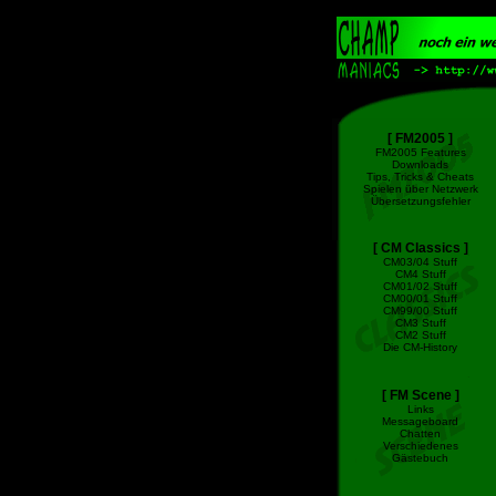
[ FM2005 ]
FM2005 Features
Downloads
Tips, Tricks & Cheats
Spielen über Netzwerk
Übersetzungsfehler
[ CM Classics ]
CM03/04 Stuff
CM4 Stuff
CM01/02 Stuff
CM00/01 Stuff
CM99/00 Stuff
CM3 Stuff
CM2 Stuff
Die CM-History
[ FM Scene ]
Links
Messageboard
Chatten
Verschiedenes
Gästebuch