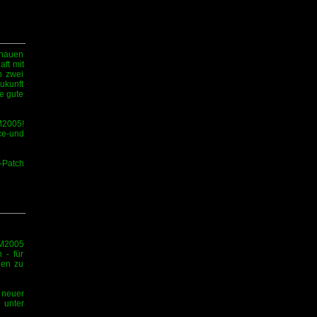
chauen
ft mit
n zwei
ukunft
e gute
M2005!
e-und
-Patch
FM2005
 - für
gen zu
 neuer
 unter