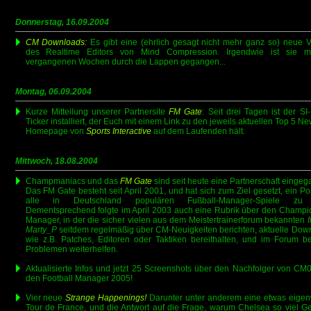
Donnerstag, 16.09.2004
CM Downloads:
Es gibt eine (ehrlich gesagt nicht mehr ganz so) neue V
des Realtime Editors von Mind Compression. Irgendwie ist sie m
vergangenen Wochen durch die Lappen gegangen...
Montag, 06.09.2004
Kurze Mitteilung unserer Partnersite
FM Gate
: Seit drei Tagen ist der SI
Ticker installiert, der Euch mit einem Link zu den jeweils aktuellen Top 5 N
Homepage von
Sports Interactive
auf dem Laufenden hält.
Mittwoch, 18.08.2004
Champmaniacs und das
FM Gate
sind seit heute eine Partnerschaft eingeg
Das FM Gate besteht seit April 2001, und hat sich zum Ziel gesetzt, ein Por
alle in Deutschland populären Fußball-Manager-Spiele zu 
Dementsprechend folgte im April 2003 auch eine Rubrik über den Champi
Manager, in der die sicher vielen aus dem Meistertrainerforum bekannten
f
Marty_P
seitdem regelmäßig über CM-Neuigkeiten berichten, aktuelle Dow
wie z.B. Patches, Editoren oder Taktiken bereithalten, und im Forum b
Problemen weiterhelfen.
Aktualisierte Infos und jetzt 25 Screenshots über den Nachfolger von CM0
den Football Manager 2005!
Vier neue
Strange Happenings!
Darunter unter anderem eine etwas eigenw
Tour de France, und die Antwort auf die Frage, warum Chelsea so viel Ge